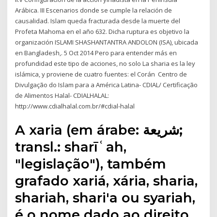
Arábica. III Escenarios donde se cumple la relación de
causalidad. Islam queda fracturada desde la muerte del
Profeta Mahoma en el año 632. Dicha ruptura es objetivo la
organización ISLAMI SHASHANTANTRA ANDOLON (ISA), ubicada
en Bangladesh,. 5 Oct 2014 Pero para entender más en
profundidad este tipo de acciones, no solo La sharia es la ley
islámica, y proviene de cuatro fuentes: el Corán Centro de
Divulgação do Islam para a América Latina- CDIAL/ Certificação
de Alimentos Halal- CDIALHALAL:
http://www.cdialhalal.com.br/#cdial-halal
A xaria (em árabe: شريعة;
transl.: sharīʿah,
"legislação"), também
grafado xariá, xária, sharia,
shariah, shari'a ou syariah,
é o nome dado ao direito