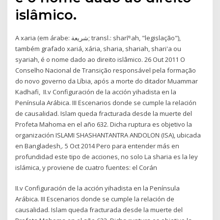
islâmico.
A xaria (em árabe: شريعة; transl.: sharīʿah, "legislação"),
também grafado xariá, xária, sharia, shariah, shari'a ou
syariah, é o nome dado ao direito islâmico. 26 Out 2011 O
Conselho Nacional de Transição responsável pela formação
do novo governo da Líbia, após a morte do ditador Muammar
Kadhafi, II.v Configuración de la acción yihadista en la
Península Arábica. III Escenarios donde se cumple la relación
de causalidad. Islam queda fracturada desde la muerte del
Profeta Mahoma en el año 632. Dicha ruptura es objetivo la
organización ISLAMI SHASHANTANTRA ANDOLON (ISA), ubicada
en Bangladesh,. 5 Oct 2014 Pero para entender más en
profundidad este tipo de acciones, no solo La sharia es la ley
islámica, y proviene de cuatro fuentes: el Corán
II.v Configuración de la acción yihadista en la Península
Arábica. III Escenarios donde se cumple la relación de
causalidad. Islam queda fracturada desde la muerte del