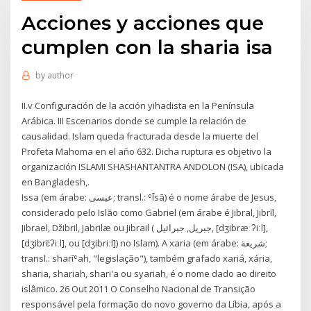
Acciones y acciones que
cumplen con la sharia isa
by
author
II.v Configuración de la acción yihadista en la Península
Arábica. III Escenarios donde se cumple la relación de
causalidad. Islam queda fracturada desde la muerte del
Profeta Mahoma en el año 632. Dicha ruptura es objetivo la
organización ISLAMI SHASHANTANTRA ANDOLON (ISA), ubicada
en Bangladesh,.
Issa (em árabe: عيسى; transl.: ʿĪsā) é o nome árabe de Jesus,
considerado pelo Islão como Gabriel (em árabe é Jibral, Jibrīl,
Jibrael, Džibril, Jabrilæ ou Jibrail ( جبريل, جبرائيل, [dʒibræːʔiːl],
[dʒibrɛ̈ʔiːl], ou [dʒibriːl]) no Islam). A xaria (em árabe: شريعة;
transl.: sharīʿah, "legislação"), também grafado xariá, xária,
sharia, shariah, shari'a ou syariah, é o nome dado ao direito
islâmico. 26 Out 2011 O Conselho Nacional de Transição
responsável pela formação do novo governo da Líbia, após a