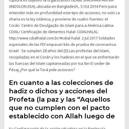
ANDOLON (ISA), ubicada en Bangladesh,. 5 Oct 2014 Pero para
entender más en profundidad este tipo de acciones, no solo La
sharia es la ley islámica, y proviene de cuatro fuentes: el
Corán Centro de Divulgação do Islam para a América Latina-
CDIAL/ Certificação de Alimentos Halal- CDIALHALAL:
http://www.cdialhalal.com.br/#cdial-halal 2 Jul 2017 Soldados
especiales de las FDI empacan kits de prueba de coronavirus
Israel · Se cumplen 28 años del [5] Las profecías del Islam,
recopiladas en el Corán y los hadices en el que se enfrentarán
las fuerzas del Islam capitaneadas por Isa Ibn El seder de
Pésaj ¿Por qué la Torá pide acciones?
En cuanto a las colecciones de
hadiz o dichos y acciones del
Profeta (la paz y las “Aquellos
que no cumplen con el pacto
establecido con Allah luego de
II.v Configuración de la acción yihadista en la Península