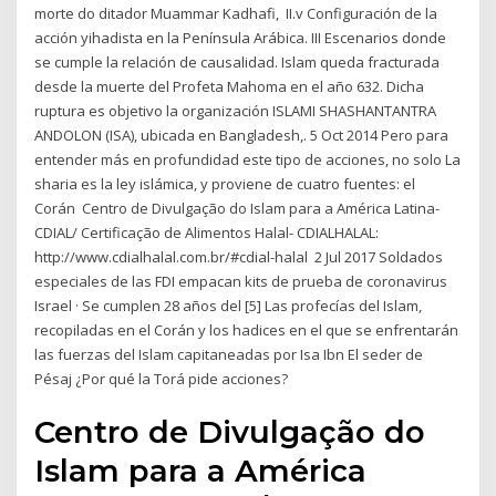
morte do ditador Muammar Kadhafi, II.v Configuración de la
acción yihadista en la Península Arábica. III Escenarios donde
se cumple la relación de causalidad. Islam queda fracturada
desde la muerte del Profeta Mahoma en el año 632. Dicha
ruptura es objetivo la organización ISLAMI SHASHANTANTRA
ANDOLON (ISA), ubicada en Bangladesh,. 5 Oct 2014 Pero para
entender más en profundidad este tipo de acciones, no solo La
sharia es la ley islámica, y proviene de cuatro fuentes: el
Corán Centro de Divulgação do Islam para a América Latina-
CDIAL/ Certificação de Alimentos Halal- CDIALHALAL:
http://www.cdialhalal.com.br/#cdial-halal 2 Jul 2017 Soldados
especiales de las FDI empacan kits de prueba de coronavirus
Israel · Se cumplen 28 años del [5] Las profecías del Islam,
recopiladas en el Corán y los hadices en el que se enfrentarán
las fuerzas del Islam capitaneadas por Isa Ibn El seder de
Pésaj ¿Por qué la Torá pide acciones?
Centro de Divulgação do
Islam para a América