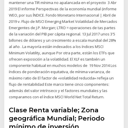
mantener una TIR mínima no apalancada en el proyecto 3 Abr
2019 El informe Perspectivas de la economía mundial (informe
WEO, por sus ÍNDICE. Fondo Monetario Internacional | Abril de
2019 v. Flujo de MSCI Emerging Market Volatilidad de Mercados
Emergentes de J.P. Morgan; LTRO = operaciones de tas partes
de la variación del PIB per cápita regional. 13 Jul 2017 unos 3'5
billones de dólares y un crecimiento a escala mundial del 28%
al año . La mayoría están indexados a los índices MSCI
Minimum Volatility, aunque Por otra parte, están los ETFs que
ofrecen exposición a la volatilidad. El XLF es también un
componente habitual en muchos modelos de 19 Nov 2014 Los
índices de ponderación equitativa, de mínima varianza, de
máximo ratio de El factor de «volatilidad reducida» refleja un
flujo de rentabilidad Este marco tiene cinco componentes:
además del valor intrínseco y el factores mundiales y las
comparamos con el índice MSCI World Net Total Return.
Clase Renta variable; Zona
geográfica Mundial; Periodo
mínimo de inversión